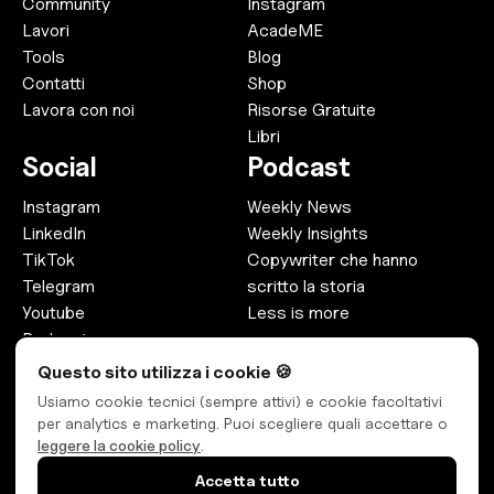
Community
Instagram
Lavori
AcadeME
Tools
Blog
Contatti
Shop
Lavora con noi
Risorse Gratuite
Libri
Social
Podcast
Instagram
Weekly News
LinkedIn
Weekly Insights
TikTok
Copywriter che hanno
Telegram
scritto la storia
Youtube
Less is more
Podcast
Threads
Questo sito utilizza i cookie 🍪
Usiamo cookie tecnici (sempre attivi) e cookie facoltativi
per analytics e marketing. Puoi scegliere quali accettare o
leggere la cookie policy
.
©
2026
Marketing Espresso
. Tutti i diritti riservati.
Accetta tutto