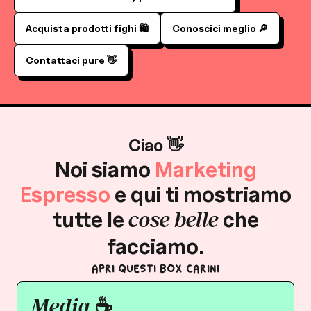
Acquista prodotti fighi 🛍️
Conoscici meglio 🔎
Contattaci pure 👋
Ciao 👋
Noi siamo
Marketing
Espresso
e qui ti mostriamo
cose belle
tutte le
che
facciamo.
Apri questi box carini
Media ☕️