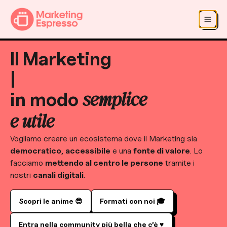
Salta al contenuto principale
Salta alla navigazione
Il Marketing
|
semplice
in
modo
e utile
Vogliamo creare un ecosistema dove il Marketing sia
democratico
,
accessibile
e una
fonte di valore
. Lo
facciamo
mettendo al centro le persone
tramite i
nostri
canali digitali
.
Scopri le anime 😎
Formati con noi 🎓
Entra nella community più bella che c’è ♥️