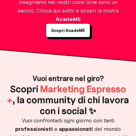
insegniamo nei nostri corsi (che sono un
sacco).
Clicca qui sotto e scopri la nostra
AcadeME
Scopri AcadeME
Vuoi entrare nel giro?
Scopri
Marketing Espresso
+
, la community di chi lavora
con i social ✨
Vuoi confrontarti ogni giorno con tanti
professionisti
e
appassionati
del mondo