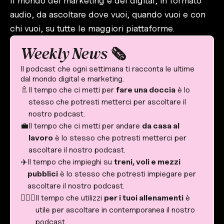
Il mondo del marketing e del digital, in formato
audio, da ascoltare dove vuoi, quando vuoi e con
chi vuoi, su tutte le maggiori piattaforme.
Weekly News 🗞️
Il podcast che ogni settimana ti racconta le ultime
dal mondo digital e marketing.
🚿
Il tempo che ci metti per
fare una doccia
è lo
stesso che potresti metterci per ascoltare il
nostro podcast.
💼
Il tempo che ci metti per andare
da casa al
lavoro
è lo stesso che potresti metterci per
ascoltare il nostro podcast.
✈️
Il tempo che impieghi su
treni, voli e mezzi
pubblici
è lo stesso che potresti impiegare per
ascoltare il nostro podcast.
🏋🏽‍♀️
Il tempo che utilizzi
per i tuoi allenamenti
è
utile per ascoltare in contemporanea il nostro
podcast.