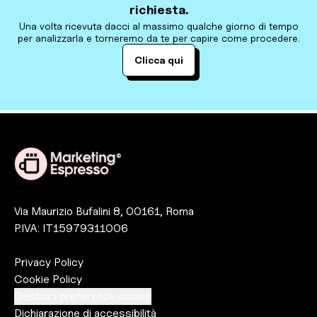
richiesta.
Una volta ricevuta dacci al massimo qualche giorno di tempo
per analizzarla e torneremo da te per capire come procedere.
Clicca qui
®
Via Maurizio Bufalini 8, 00161, Roma
P.IVA: IT15979311006
Privacy Policy
Cookie Policy
Gestisci preferenze cookie
Dichiarazione di accessibilità