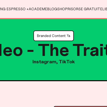
Salta al contenuto principale
Salta alla navigazione
NG ESPRESSO +
ACADEME
BLOG
SHOP
RISORSE GRATUITE
LI
Branded Content 🦄
eo - The Trait
Instagram, TikTok